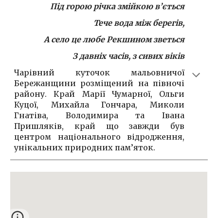
Під горою річка змійкою в’ється
Тече вода між берегів,
А село це любе Рекшином зветься
З давніх часів, з сивих віків
Чарівний куточок мальовничої
Бережанщини розміщений на півночі
району. Край Марії Чумарної, Ольги
Куцої, Михайла Гончара, Миколи
Гнатіва, Володимира та Івана
Пришляків, край що завжди був
центром національного відродження,
унікальних природних пам’яток.